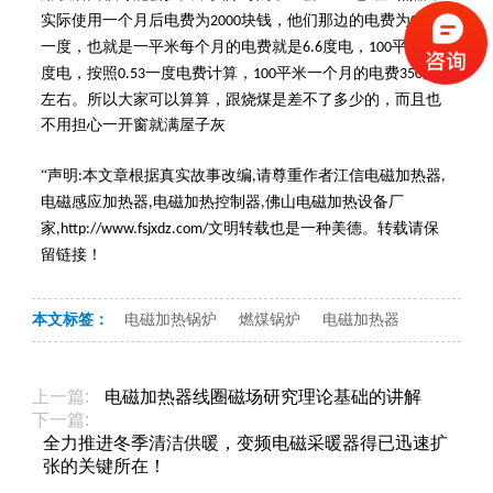
实际使用一个月后电费为
块钱，他们那边的电费为
2000
0.53
一度，也就是一平米每个月的电费就是
度电，
平米
6.6
100
660
度电，按照
一度电费计算，
平米一个月的电费
元
0.53
100
350
左右。所以大家可以算算，跟烧煤是差不了多少的，而且也
不用担心一开窗就满屋子灰
“声明
本文章根据真实故事改编
请尊重作者江信电磁加热器
:
,
,
电磁感应加热器
电磁加热控制器
佛山电磁加热设备厂
,
,
家
文明转载也是一种美德。转载请保
,http://www.fsjxdz.com/
留链接！
本文标签：
电磁加热锅炉
燃煤锅炉
电磁加热器
上一篇:
电磁加热器线圈磁场研究理论基础的讲解
下一篇:
全力推进冬季清洁供暖，变频电磁采暖器得已迅速扩
张的关键所在！