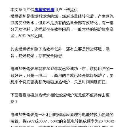
本文章由江信
电磁加热器
用户上传提供
燃煤锅炉是指燃料燃烧的煤，煤炭热量经转化后，产生蒸汽
或者变成热水，但并不是所有的热量全部有效转化，有一部
分无功消耗，这样就存在效率问题，一般大些的锅炉效率高
些，
之间。
60%~70%
其实燃煤锅炉除了热效率低外，还有主要是污染环境，噪
音，易燃易爆，存在安全隐患。
电磁加热锅炉早就在
年就已经成功上市，获得用户的一
2012
致好评，只是一般工厂，商用的早就已经是燃煤锅炉了，要
想来个切底更换替代电磁加热锅炉，只是时间问题而已。
下面看看电磁加热锅炉相比燃煤锅炉究竟值不值得你去更
换？
电磁加热锅炉是一种利用电磁感应原理将电能转换为热能的
装置。将
或
，
的交流电转换成频率为
220V
380V
50Hz
20-40KHz