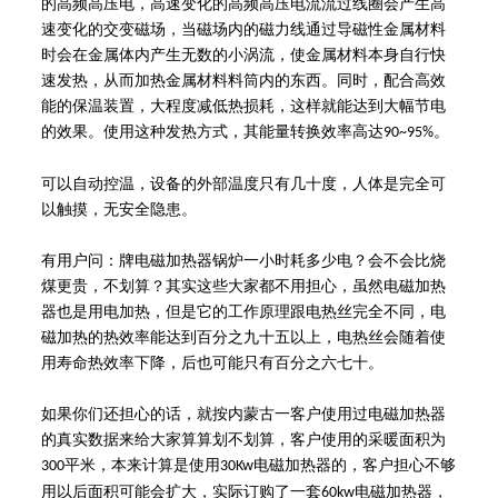
的高频高压电，高速变化的高频高压电流流过线圈会产生高
速变化的交变磁场，当磁场内的磁力线通过导磁性金属材料
时会在金属体内产生无数的小涡流，使金属材料本身自行快
速发热，从而加热金属材料料筒内的东西。同时，配合高效
能的保温装置，大程度减低热损耗，这样就能达到大幅节电
的效果。使用这种发热方式，其能量转换效率高达
。
90~95%
可以自动控温，设备的外部温度只有几十度，人体是完全可
以触摸，无安全隐患。
有用户问：牌电磁加热器锅炉一小时耗多少电？会不会比烧
煤更贵，不划算？其实这些大家都不用担心，虽然电磁加热
器也是用电加热，但是它的工作原理跟电热丝完全不同，电
磁加热的热效率能达到百分之九十五以上，电热丝会随着使
用寿命热效率下降，后也可能只有百分之六七十。
如果你们还担心的话，就按内蒙古一客户使用过电磁加热器
的真实数据来给大家算算划不划算，客户使用的采暖面积为
平米，本来计算是使用
电磁加热器的，客户担心不够
300
30Kw
用以后面积可能会扩大，实际订购了一套
电磁加热器，
60kw